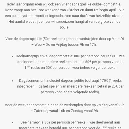
Ieder jaar organiseren wij ook een vriendschappelijke dubbel-competitie.
Deze vangt aan het 1
ste
weekend van Oktober en duurt tot begin April. Via
een poulesysteem wordt er ingeschreven naar duo’s van hetzelfde niveau.
Het aantal wedstrijden per winterseizoen hangt af van de grote van de
poule.
Voor de dagcompetitie (50+ reeksen) gaan de wedstrijden door op Ma – Di
– Woe – Do en Vrijdag tussen 9h en 17h.
Deelnameprijs enkel dagcompetitie: 80€ per persoon per reeks – wie
deelneemt aan meerdere reeksen betaald 80€ per persoon voor de
ste
1
reeks en 50€ per persoon voor iedere volgende reeks.
Dagabonnement inclusief dagcompetitie bedraagt 170€ (1 reeks
inbegrepen – bij het spelen van meerdere reeksen betaal je 25€ per
persoon voor iedere volgende reeks).
Voor de weekendcompetitie gaan de wedstrijden door op Vrijdag vanaf 20h
– Zaterdag vanaf 16h en Zondag vanaf 9h.
Deelnameprijs 80€ per persoon per reeks – wie deelneemt aan
ste
meerdere reeksen betaald 80€ per persoon voor de 1
reeks en